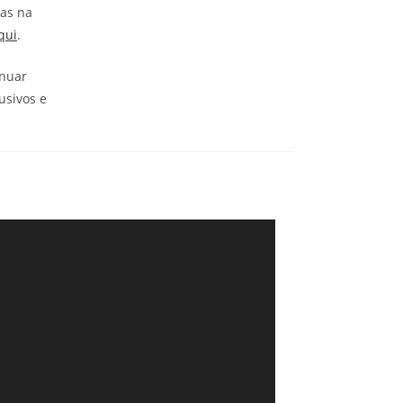
ias na
qui
.
inuar
usivos e