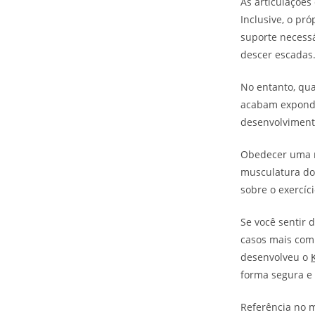
As articulações
Inclusive, o pr
suporte necessá
descer escadas
No entanto, qu
acabam expondo
desenvolviment
Obedecer uma ro
musculatura do 
sobre o exercíc
Se você sentir 
casos mais comp
desenvolveu o
forma segura e 
Referência no m