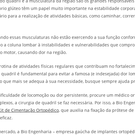
 do quadril e a musculatura da região são os grandes responsáveis 
óprio glúteo têm um papel muito importante na estabilidade corpor
rio para a realização de atividades básicas, como caminhar, correr
.
ando essas musculaturas não estão exercendo a sua função confo
 a coluna lombar à instabilidades e vulnerabilidades que compr
o motor, causando dor na região.
tina de atividades físicas regulares que contribuam no fortaleci
quadril é fundamental para evitar a famosa (e indesejada) dor lo
io que mais se adequa à sua necessidade, busque sempre ajuda pro
dificuldade de locomoção ou dor persistente, procure um médico o
lexos, a cirurgia de quadril se faz necessária. Por isso, a Bio Enge
Kit de Cimentação Ortopédico
, que auxilia na fixação da prótese de
eficaz.
ercado, a Bio Engenharia – empresa gaúcha de implantes ortopédic