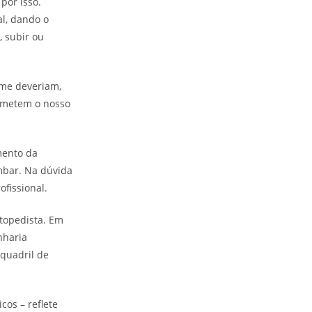
por isso.
al, dando o
, subir ou
rme deveriam,
ometem o nosso
mento da
mbar. Na dúvida
fissional.
rtopedista. Em
nharia
 quadril de
os – reflete